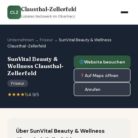
Clausthal-Zellerfeld
CLZ
Lokales Netzwerk im Oberharz
Unternehmen
→
Friseur
→
SunVital Beauty & Wellness
Clausthal-Zellerfeld
SunVital Beauty &
Website besuchen
Wellness Clausthal-
Zellerfeld
Auf Maps öffnen
Friseur
Anrufen
★★★★½
4.9/5
Über SunVital Beauty & Wellness