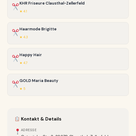
KHR Friseure Clausthal-Zellerfeld
★ 4.1
Haarmode Brigitte
★ 4.3
Happy Hair
★ 4.7
GOLD Maria Beauty
★ 5
Kontakt & Details
ADRESSE