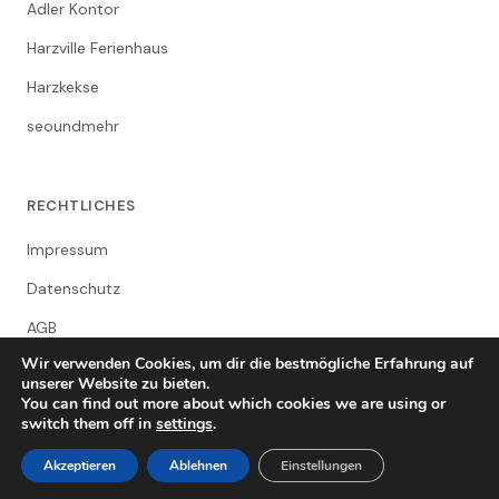
Adler Kontor
Harzville Ferienhaus
Harzkekse
seoundmehr
RECHTLICHES
Impressum
Datenschutz
AGB
Wir verwenden Cookies, um dir die bestmögliche Erfahrung auf
unserer Website zu bieten.
You can find out more about which cookies we are using or
switch them off in
settings
.
© 2026 Clausthal-Zellerfeld Lokales Netzwerk
Clausthal-Zellerfeld in Gesichtern
Akzeptieren
Ablehnen
Einstellungen