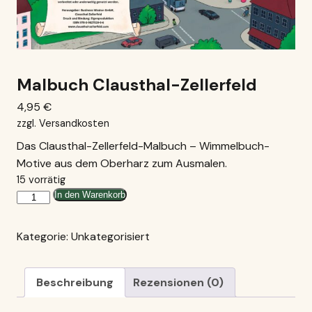
Malbuch Clausthal-Zellerfeld
4,95
€
zzgl.
Versandkosten
Das Clausthal-Zellerfeld-Malbuch – Wimmelbuch-
Motive aus dem Oberharz zum Ausmalen.
15 vorrätig
Malbuch
In den Warenkorb
Clausthal-
Zellerfeld
Kategorie:
Unkategorisiert
Menge
Beschreibung
Rezensionen (0)