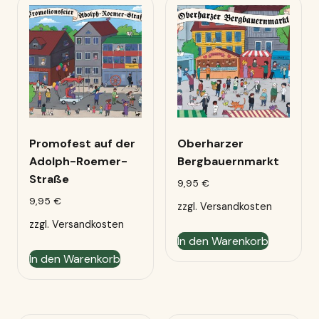
Promofest auf der
Oberharzer
Adolph-Roemer-
Bergbauernmarkt
Straße
9,95
€
9,95
€
zzgl.
Versandkosten
zzgl.
Versandkosten
In den Warenkorb
In den Warenkorb