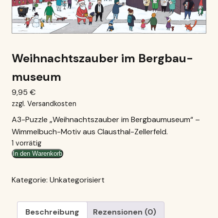
Weihnachtszauber im Bergbau­
museum
9,95
€
zzgl.
Versandkosten
A3-Puzzle „Weihnachtszauber im Bergbaumuseum“ –
Wimmelbuch-Motiv aus Clausthal-Zellerfeld.
1 vorrätig
Weihnachtszauber
In den Warenkorb
im
Bergbau­
Kategorie:
Unkategorisiert
museum
Menge
Beschreibung
Rezensionen (0)