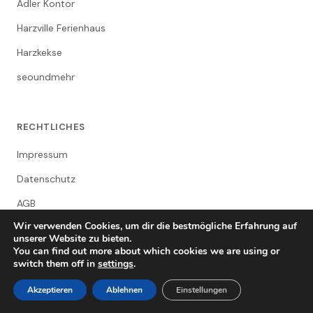
Adler Kontor
Harzville Ferienhaus
Harzkekse
seoundmehr
RECHTLICHES
Impressum
Datenschutz
AGB
Wir verwenden Cookies, um dir die bestmögliche Erfahrung auf
unserer Website zu bieten.
You can find out more about which cookies we are using or
switch them off in
settings
.
© 2026 Clausthal-Zellerfeld Lokales Netzwerk
Clausthal-Zellerfeld in Gesichtern
Akzeptieren
Ablehnen
Einstellungen