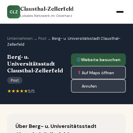
Clausthal-Zellerfeld
CLZ
Lokales Netzwerk im Oberharz
Unternehmen
→
Post
→
Berg- u. Universitätsstadt Clausthal-
Zellerfeld
Berg- u.
Website besuchen
Universitätsstadt
Clausthal-Zellerfeld
Auf Maps öffnen
Post
Anrufen
★★★★★
5/5
Über Berg- u. Universitätsstadt