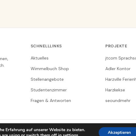
SCHNELLLINKS
PROJEKTE
Aktuelles
jtcom Sprachs
nen,
ch.
Wimmelbuch Shop
Adler Kontor
Stellenangebote
Harzville Ferie
Studentenzimmer
Harzkekse
Fragen & Antworten
seoundmehr
he Erfahrung auf unserer Website zu bieten.
Akzeptieren
 are using or switch them off in
settings
.