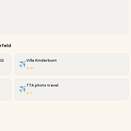
rfeld
KG
Villa Kinderbunt
★ 4.4
TTA photo travel
★ 5