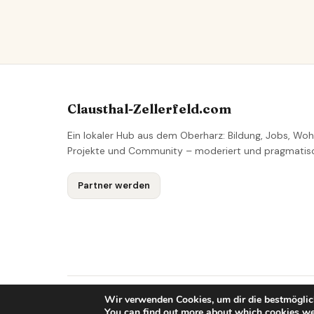
Clausthal-Zellerfeld.com
Ein lokaler Hub aus dem Oberharz: Bildung, Jobs, Woh
Projekte und Community – moderiert und pragmatis
Partner werden
Wir verwenden Cookies, um dir die bestmöglic
© 2026 Clausthal-Zellerfeld Lokales Netzwerk
You can find out more about which cookies we