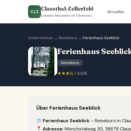
Clausthal-Zellerfeld
CLZ
Aktuelles
Lokales Netzwerk im Oberharz
Unternehmen
→
Reisebüro
→
Ferienhaus Seeblick
Ferienhaus Seeblic
Reisebüro
★★★½☆
3.5/5
Über Ferienhaus Seeblick
Ferienhaus Seeblick
– Reisebüro in Clau
Adresse:
Mönchstalweg 30, 38678 Claust