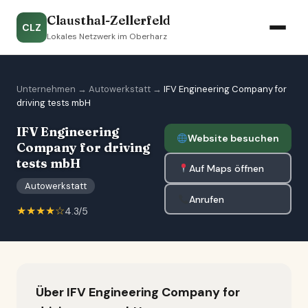
Clausthal-Zellerfeld
CLZ
Lokales Netzwerk im Oberharz
Unternehmen
→
Autowerkstatt
→
IFV Engineering Company for
driving tests mbH
IFV Engineering
Website besuchen
Company for driving
tests mbH
Auf Maps öffnen
Autowerkstatt
Anrufen
★★★★☆
4.3/5
Über IFV Engineering Company for