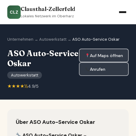
Clausthal-Zellerfeld
CLZ
Lokales Netzwerk im Oberharz
Unternehmen
→
Autowerkstatt
→
ASO Auto-Service Oskar
ASO Auto-Service
Auf Maps öffnen
Oskar
Anrufen
Autowerkstatt
★★★★½
4.9/5
Über ASO Auto-Service Oskar
ASO Auto-Service Oskar
–