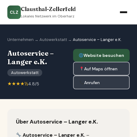
Clausthal-Zellerfeld
CLZ
Lokales Netzwerk im Oberharz
Unternehmen
→
Autowerkstatt
→
Autoservice – Langer e.K.
Autoservice –
Website besuchen
Langer e.K.
Auf Maps öffnen
Autowerkstatt
Anrufen
★★★★½
4.8/5
Über Autoservice – Langer e.K.
Autoservice – Langer e.K.
–