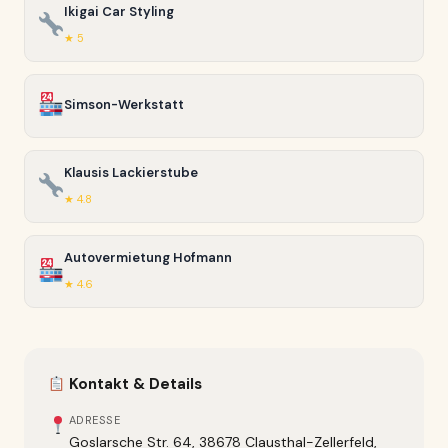
Ikigai Car Styling
★ 5
Simson-Werkstatt
Klausis Lackierstube
★ 4.8
Autovermietung Hofmann
★ 4.6
Kontakt & Details
ADRESSE
Goslarsche Str. 64, 38678 Clausthal-Zellerfeld,