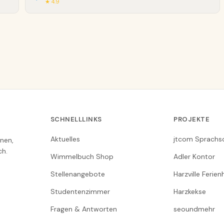
★ 4.9
SCHNELLLINKS
PROJEKTE
Aktuelles
jtcom Sprachs
nen,
ch.
Wimmelbuch Shop
Adler Kontor
Stellenangebote
Harzville Ferie
Studentenzimmer
Harzkekse
Fragen & Antworten
seoundmehr