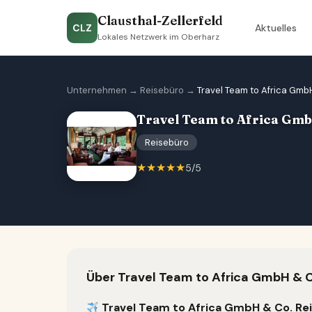
Clausthal-Zellerfeld
CLZ
Aktuelles
Lokales Netzwerk im Oberharz
Unternehmen
→
Reisebüro
→
Travel Team to Africa Gmb
Travel Team to Africa Gmb
Reisebüro
★★★★★
5/5
Über Travel Team to Africa GmbH & C
Travel Team to Africa GmbH & Co. Re